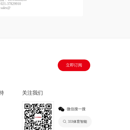
21-37829910
ales@
立即订阅
持
关注我们
微信搜一搜
333体育智能