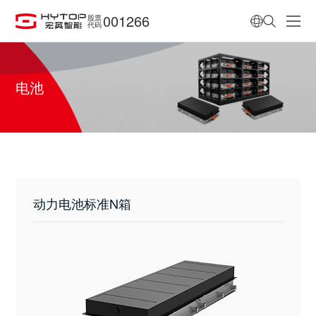
001266
股票
代码
电池
动力电池标准N箱