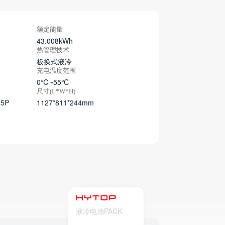
额定能量
43.008kWh
热管理技术
板换式液冷
充电温度范围
0℃~55℃
尺寸(L*W*H)
5P
1127*811*244mm
液冷电池PACK