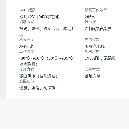
BMS辅源
最高工作效率
标配12V（24V可定制）
≥96%
启动方式
显示屏
扫码、刷卡、VIN 启动、本地启
7寸触控液晶屏
动
枪线长度
充电接口
柜外8米
国标充电枪
工作温度
相对湿度
-30℃~+50℃（50℃ ~+65℃
≤95%RH, 无凝露
功率降额）
冷却方式
安装方式
强迫风冷（智能调速）
落地安装
选配功能
烟感、水浸、防倾倒