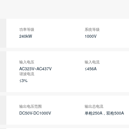
功率等级
系统等级
240kW
1000V
输入电压
输入电流
AC323V~AC437V
≤456A
谐波电流
≤3%
输出电压范围
输出总电流
DC50V-DC1000V
单枪250A，双枪500A